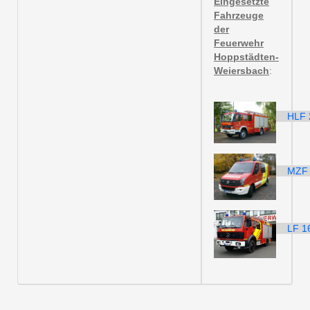
Eingesetzte
Fahrzeuge
der
Feuerwehr
Hoppstädten-
Weiersbach
:
HLF 
MZF 
LF 16